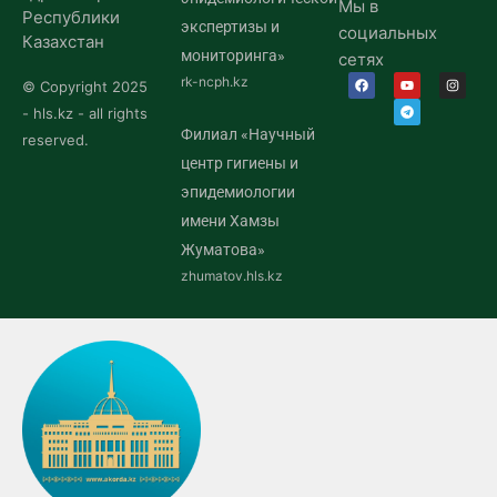
Мы в
Республики
экспертизы и
социальных
Казахстан
мониторинга»
сетях
rk-ncph.kz
© Copyright 2025
- hls.kz - all rights
Филиал «Научный
reserved.
центр гигиены и
эпидемиологии
имени Хамзы
Жуматова»
zhumatov.hls.kz