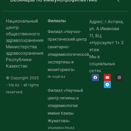
Национальный
Филиалы
Адрес: г.Астана,
центр
ул. А.Иманова
Филиал «Научно-
общественного
11, БЦ
практический центр
здравоохранения
«Нурсаулет 1» 3
Министерства
санитарно-
этаж
здравоохранения
эпидемиологической
Мы в
Республики
экспертизы и
социальных
Казахстан
мониторинга»
сетях
rk-ncph.kz
© Copyright 2025
- hls.kz - all rights
Филиал «Научный
reserved.
центр гигиены и
эпидемиологии
имени Хамзы
Жуматова»
zhumatov.hls.kz