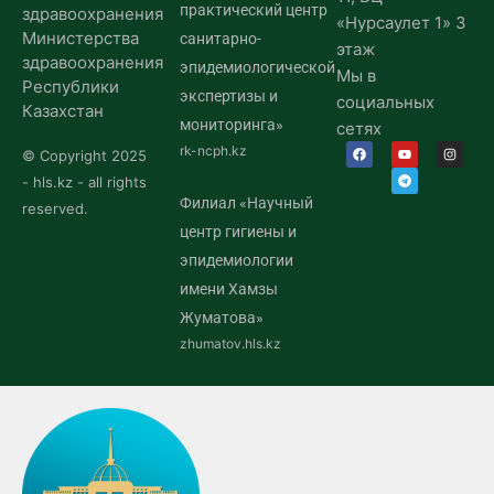
практический центр
здравоохранения
«Нурсаулет 1» 3
Министерства
санитарно-
этаж
здравоохранения
эпидемиологической
Мы в
Республики
экспертизы и
социальных
Казахстан
мониторинга»
сетях
rk-ncph.kz
© Copyright 2025
- hls.kz - all rights
Филиал «Научный
reserved.
центр гигиены и
эпидемиологии
имени Хамзы
Жуматова»
zhumatov.hls.kz