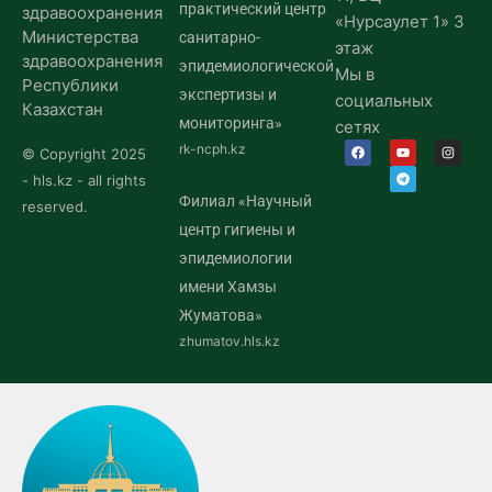
практический центр
здравоохранения
«Нурсаулет 1» 3
Министерства
санитарно-
этаж
здравоохранения
эпидемиологической
Мы в
Республики
экспертизы и
социальных
Казахстан
мониторинга»
сетях
rk-ncph.kz
© Copyright 2025
- hls.kz - all rights
Филиал «Научный
reserved.
центр гигиены и
эпидемиологии
имени Хамзы
Жуматова»
zhumatov.hls.kz