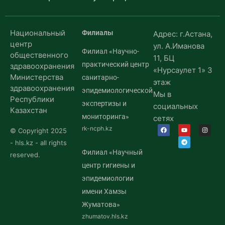
Национальный
Филиалы
Адрес: г.Астана,
центр
ул. А.Иманова
Филиал «Научно-
общественного
11, БЦ
практический центр
здравоохранения
«Нурсаулет 1» 3
Министерства
санитарно-
этаж
здравоохранения
эпидемиологической
Мы в
Республики
экспертизы и
социальных
Казахстан
мониторинга»
сетях
rk-ncph.kz
© Copyright 2025
- hls.kz - all rights
Филиал «Научный
reserved.
центр гигиены и
эпидемиологии
имени Хамзы
Жуматова»
zhumatov.hls.kz