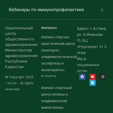
Вебинары по иммунопрофилактике
Национальный
Филиалы
Адрес: г.Астана,
центр
ул. А.Иманова
Филиал «Научно-
общественного
11, БЦ
практический центр
здравоохранения
«Нурсаулет 1» 3
Министерства
санитарно-
этаж
здравоохранения
эпидемиологической
Мы в
Республики
экспертизы и
социальных
Казахстан
мониторинга»
сетях
rk-ncph.kz
© Copyright 2025
- hls.kz - all rights
Филиал «Научный
reserved.
центр гигиены и
эпидемиологии
имени Хамзы