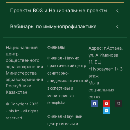
Проекты ВОЗ и Национальные проекты
Вебинары по иммунопрофилактике
Национальный
Филиалы
Адрес: г.Астана,
центр
ул. А.Иманова
Филиал «Научно-
общественного
11, БЦ
практический центр
здравоохранения
«Нурсаулет 1» 3
Министерства
санитарно-
этаж
здравоохранения
эпидемиологической
Мы в
Республики
экспертизы и
социальных
Казахстан
мониторинга»
сетях
rk-ncph.kz
© Copyright 2025
- hls.kz - all rights
Филиал «Научный
reserved.
центр гигиены и