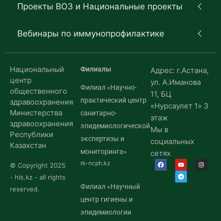
Проекты ВОЗ и Национальные проекты
Вебинары по иммунопрофилактике
Национальный
Филиалы
Адрес: г.Астана,
центр
ул. А.Иманова
Филиал «Научно-
общественного
11, БЦ
практический центр
здравоохранения
«Нурсаулет 1» 3
Министерства
санитарно-
этаж
здравоохранения
эпидемиологической
Мы в
Республики
экспертизы и
социальных
Казахстан
мониторинга»
сетях
rk-ncph.kz
© Copyright 2025
- hls.kz - all rights
Филиал «Научный
reserved.
центр гигиены и
эпидемиологии