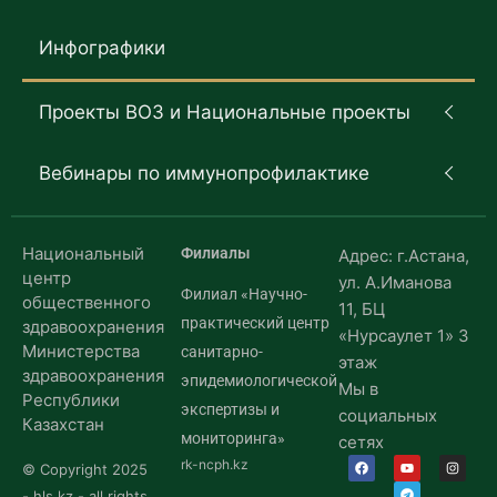
Инфографики
Проекты ВОЗ и Национальные проекты
Вебинары по иммунопрофилактике
Национальный
Филиалы
Адрес: г.Астана,
центр
ул. А.Иманова
Филиал «Научно-
общественного
11, БЦ
практический центр
здравоохранения
«Нурсаулет 1» 3
Министерства
санитарно-
этаж
здравоохранения
эпидемиологической
Мы в
Республики
экспертизы и
социальных
Казахстан
мониторинга»
сетях
rk-ncph.kz
© Copyright 2025
- hls.kz - all rights