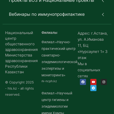
Проекты ВОЗ и Национальные проекты
Вебинары по иммунопрофилактике
Национальный
Филиалы
Адрес: г.Астана,
центр
ул. А.Иманова
Филиал «Научно-
общественного
11, БЦ
практический центр
здравоохранения
«Нурсаулет 1» 3
Министерства
санитарно-
этаж
здравоохранения
эпидемиологической
Мы в
Республики
экспертизы и
социальных
Казахстан
мониторинга»
сетях
rk-ncph.kz
© Copyright 2025
- hls.kz - all rights
Филиал «Научный
reserved.
центр гигиены и
эпидемиологии
имени Хамзы