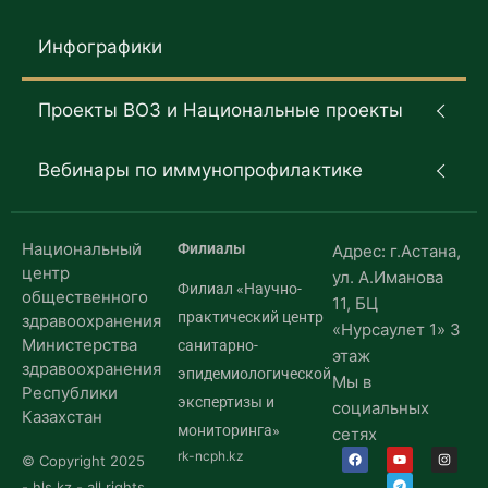
Инфографики
Проекты ВОЗ и Национальные проекты
Вебинары по иммунопрофилактике
Национальный
Филиалы
Адрес: г.Астана,
центр
ул. А.Иманова
Филиал «Научно-
общественного
11, БЦ
практический центр
здравоохранения
«Нурсаулет 1» 3
Министерства
санитарно-
этаж
здравоохранения
эпидемиологической
Мы в
Республики
экспертизы и
социальных
Казахстан
мониторинга»
сетях
rk-ncph.kz
© Copyright 2025
- hls.kz - all rights