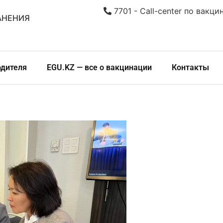
7701 - Call-center по вакци
АНЕНИЯ
одителя
EGU.KZ — все о вакцинации
Контакты