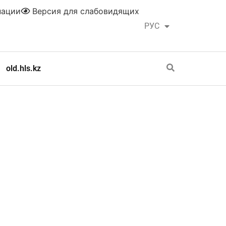
нации
Версия для слабовидящих
РУС
ҚАЗ
old.hls.kz