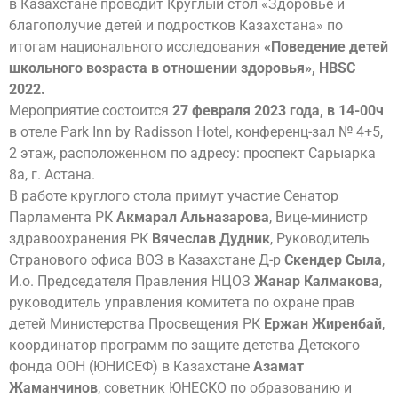
в Казахстане проводит Круглый стол «Здоровье и
благополучие детей и подростков Казахстана» по
итогам национального исследования
«Поведение детей
школьного возраста в отношении здоровья», HBSC
2022.
Мероприятие состоится
27 февраля 2023 года, в 14-00ч
в отеле Park Inn by Radisson Hotel, конференц-зал № 4+5,
2 этаж, расположенном по адресу: проспект Сарыарка
8a, г. Астана.
В работе круглого стола примут участие Сенатор
Парламента РК
Акмарал Альназарова
, Вице-министр
здравоохранения РК
Вячеслав Дудник
, Руководитель
Странового офиса ВОЗ в Казахстане Д-р
Скендер Сыла
,
И.о. Председателя Правления НЦОЗ
Жанар Калмакова
,
руководитель управления комитета по охране прав
детей Министерства Просвещения РК
Ержан Жиренбай
,
координатор программ по защите детства Детского
фонда ООН (ЮНИСЕФ) в Казахстане
Азамат
Жаманчинов
, советник ЮНЕСКО по образованию и