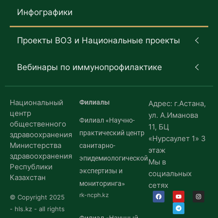
Инфографики
Проекты ВОЗ и Национальные проекты
Вебинары по иммунопрофилактике
Национальный
Филиалы
Адрес: г.Астана,
центр
ул. А.Иманова
Филиал «Научно-
общественного
11, БЦ
практический центр
здравоохранения
«Нурсаулет 1» 3
Министерства
санитарно-
этаж
здравоохранения
эпидемиологической
Мы в
Республики
экспертизы и
социальных
Казахстан
мониторинга»
сетях
rk-ncph.kz
© Copyright 2025
- hls.kz - all rights
Филиал «Научный