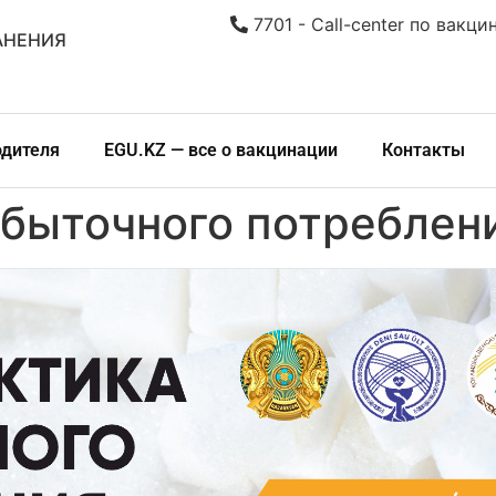
7701 - Call-center по вакци
АНЕНИЯ
одителя
EGU.KZ — все о вакцинации
Контакты
быточного потреблени