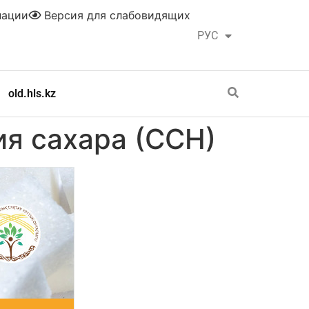
нации
Версия для слабовидящих
РУС
ҚАЗ
old.hls.kz
я сахара (ССН)