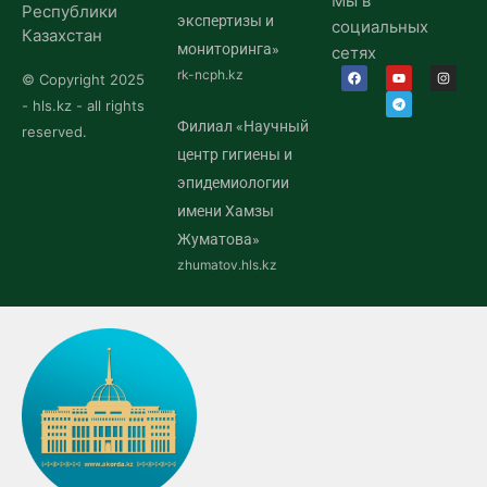
Мы в
Республики
экспертизы и
социальных
Казахстан
мониторинга»
сетях
rk-ncph.kz
© Copyright 2025
- hls.kz - all rights
Филиал «Научный
reserved.
центр гигиены и
эпидемиологии
имени Хамзы
Жуматова»
zhumatov.hls.kz