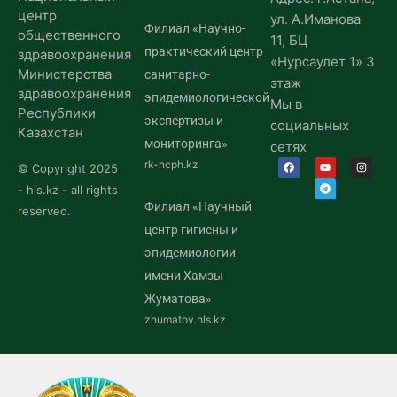
центр
ул. А.Иманова
Филиал «Научно-
общественного
11, БЦ
практический центр
здравоохранения
«Нурсаулет 1» 3
Министерства
санитарно-
этаж
здравоохранения
эпидемиологической
Мы в
Республики
экспертизы и
социальных
Казахстан
мониторинга»
сетях
rk-ncph.kz
© Copyright 2025
- hls.kz - all rights
Филиал «Научный
reserved.
центр гигиены и
эпидемиологии
имени Хамзы
Жуматова»
zhumatov.hls.kz