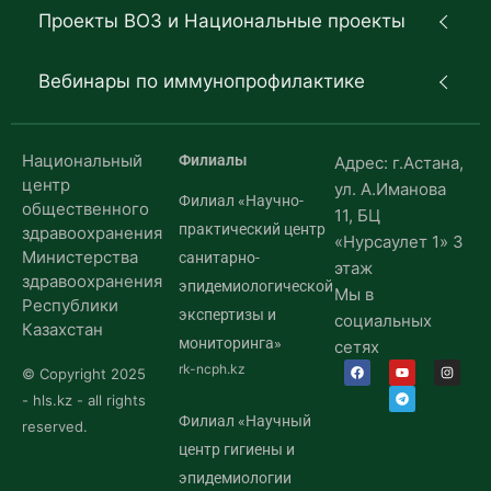
Проекты ВОЗ и Национальные проекты
Вебинары по иммунопрофилактике
Национальный
Филиалы
Адрес: г.Астана,
центр
ул. А.Иманова
Филиал «Научно-
общественного
11, БЦ
практический центр
здравоохранения
«Нурсаулет 1» 3
Министерства
санитарно-
этаж
здравоохранения
эпидемиологической
Мы в
Республики
экспертизы и
социальных
Казахстан
мониторинга»
сетях
rk-ncph.kz
© Copyright 2025
- hls.kz - all rights
Филиал «Научный
reserved.
центр гигиены и
эпидемиологии