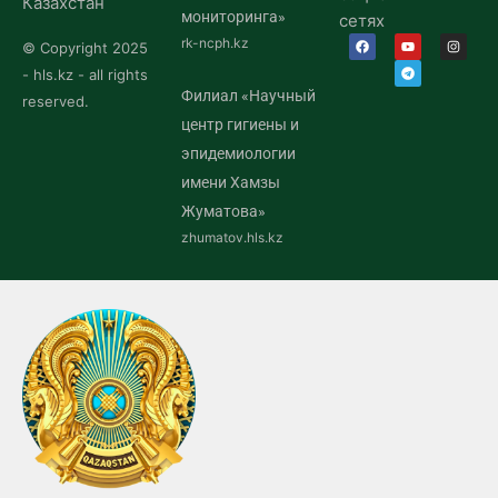
Казахстан
мониторинга»
сетях
rk-ncph.kz
© Copyright 2025
- hls.kz - all rights
Филиал «Научный
reserved.
центр гигиены и
эпидемиологии
имени Хамзы
Жуматова»
zhumatov.hls.kz