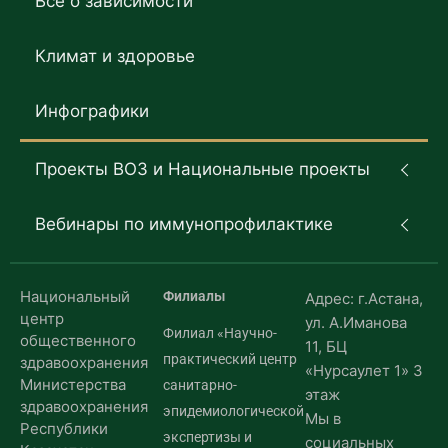
Все о зависимости
Климат и здоровье
Инфографики
Проекты ВОЗ и Национальные проекты
Вебинары по иммунопрофилактике
Национальный
Филиалы
Адрес: г.Астана,
центр
ул. А.Иманова
Филиал «Научно-
общественного
11, БЦ
практический центр
здравоохранения
«Нурсаулет 1» 3
Министерства
санитарно-
этаж
здравоохранения
эпидемиологической
Мы в
Республики
экспертизы и
социальных