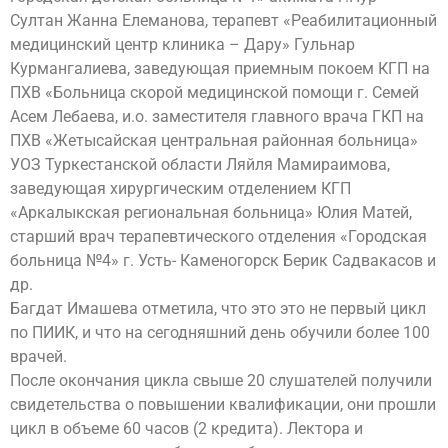
Султан Жанна Елеманова, терапевт «Реабилитационный
медицинский центр клиника – Дару» Гульнар
Курмангалиева, заведующая приемным покоем КГП на
ПХВ «Больница скорой медицинской помощи г. Семей
Асем Лебаева, и.о. заместителя главного врача ГКП на
ПХВ «Жетысайская центральная районная больница»
УОЗ Туркестанской области Ляйля Мамираимова,
заведующая хирургическим отделением КГП
«Аркалыкская региональная больница» Юлия Матей,
старший врач терапевтического отделения «Городская
больница №4» г. Усть- Каменогорск Берик Садвакасов и
др.
Багдат Имашева отметила, что это это не первый цикл
по ПИИК, и что на сегодняшний день обучили более 100
врачей.
После окончания цикла свыше 20 слушателей получили
свидетельства о повышении квалификации, они прошли
цикл в объеме 60 часов (2 кредита). Лектора и