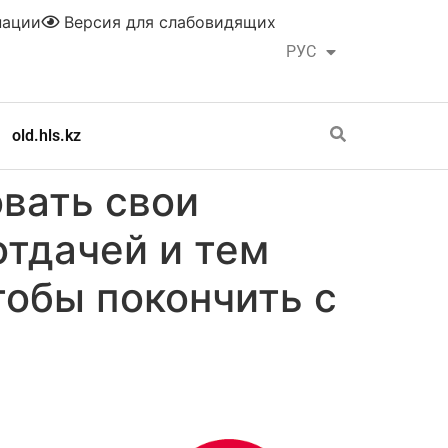
нации
Версия для слабовидящих
РУС
ҚАЗ
old.hls.kz
овать свои
отдачей и тем
тобы покончить с