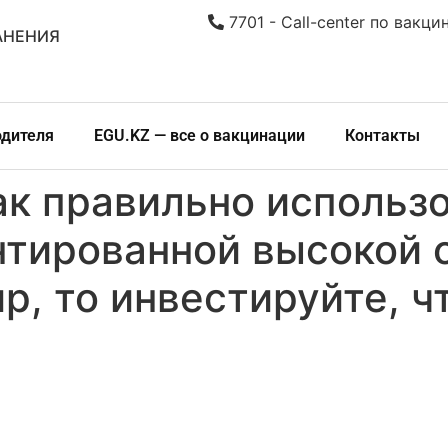
7701 - Call-center по вакци
АНЕНИЯ
одителя
EGU.KZ — все о вакцинации
Контакты
ак правильно использ
нтированной высокой 
р, то инвестируйте, ч