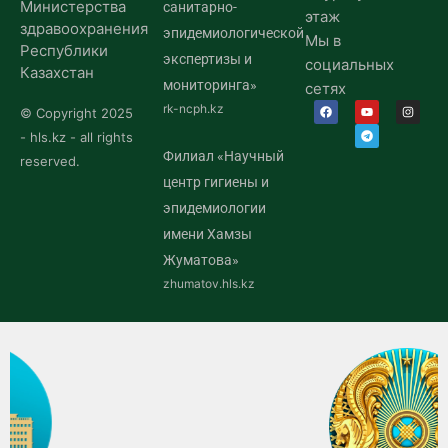
Министерства
санитарно-
этаж
здравоохранения
эпидемиологической
Мы в
Республики
экспертизы и
социальных
Казахстан
мониторинга»
сетях
rk-ncph.kz
© Copyright 2025
- hls.kz - all rights
Филиал «Научный
reserved.
центр гигиены и
эпидемиологии
имени Хамзы
Жуматова»
zhumatov.hls.kz