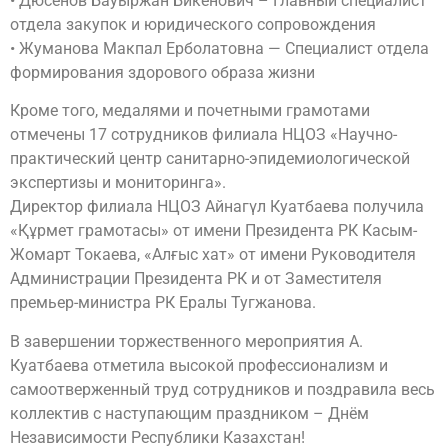
• Дюсенов Бауыржан Бикенович – Главный специалист
отдела закупок и юридического сопровождения
• Жуманова Макпал Ерболатовна — Специалист отдела
формирования здорового образа жизни
Кроме того, медалями и почетными грамотами
отмечены 17 сотрудников филиала НЦОЗ «Научно-
практический центр санитарно-эпидемиологической
экспертизы и мониторинга».
Директор филиала НЦОЗ Айнагүл Куатбаева получила
«Құрмет грамотасы» от имени Президента РК Касым-
Жомарт Токаева, «Алғыс хат» от имени Руководителя
Администрации Президента РК и от Заместителя
премьер-министра РК Ералы Тугжанова.
В завершении торжественного мероприятия А.
Куатбаева отметила высокой профессионализм и
самоотверженный труд сотрудников и поздравила весь
коллектив с наступающим праздником – Днём
Независимости Республики Казахстан!