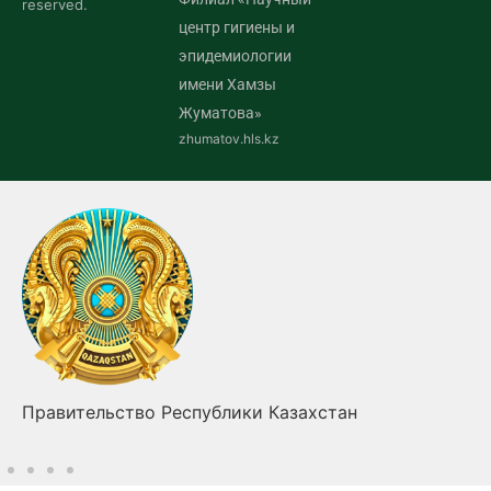
reserved.
центр гигиены и
эпидемиологии
имени Хамзы
Жуматова»
zhumatov.hls.kz
Правительство Республики Казахстан