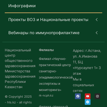
Инфографики
Проекты ВОЗ и Национальные проекты
Вебинары по иммунопрофилактике
Национальный
Филиалы
Адрес: г.Астана,
центр
ул. А.Иманова
Филиал «Научно-
общественного
11, БЦ
практический центр
здравоохранения
«Нурсаулет 1» 3
Министерства
санитарно-
этаж
здравоохранения
эпидемиологической
Мы в
Республики
экспертизы и
социальных
Казахстан
мониторинга»
сетях
rk-ncph.kz
© Copyright 2025
- hls.kz - all rights
Филиал «Научный