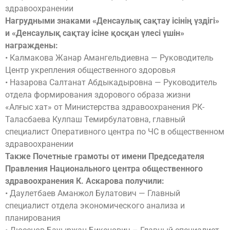
здравоохранении
Нагрудными знаками «Денсаулық сақтау ісінің үздігі»
и «Денсаулық сақтау ісіне қосқан үлесі үшін»
награждены:
• Калмакова Жанар Амангельдиевна — Руководитель
Центр укрепления общественного здоровья
• Назарова Салтанат Абдыкадыровна — Руководитель
отдела формирования здорового образа жизни
«Алғыс хат» от Министерства здравоохранения РК-
Таласбаева Кулпаш Темирбулатовна, главный
специалист Оперативного центра по ЧС в общественном
здравоохранении
Также Почетные грамоты от имени Председателя
Правления Национального центра общественного
здравоохранения К. Аскарова получили:
• Даулетбаев Аманжол Булатович — Главный
специалист отдела экономического анализа и
планирования