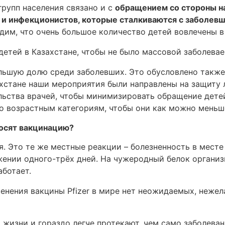
групп населения связано и с
обращением со стороны на
 и инфекционистов, которые сталкиваются с заболев
дим, что очень большое количество детей вовлечены в
етей в Казахстане, чтобы не было массовой заболевае
льшую долю среди заболевших. Это обусловлено также 
хстане наши мероприятия были направлены на защиту л
льства врачей, чтобы минимизировать обращение дете
по возрастным категориям, чтобы они как можно мень
осят вакцинацию?
я. Это те же местные реакции – болезненность в месте 
ении одного-трёх дней. На чужеродный белок организ
аботает.
менения вакцины Pfizer в мире нет неожидаемых, неже
 жизни и гораздо легче протекают, чем само заболеван