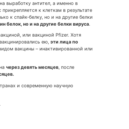
а выработку антител, а именно в
 прикрепляется к клеткам в результате
о к спайк-белку, но и на другие белки
н белок, но и на другие белки вируса
.
циной, или вакциной Pfizer. Хотя
ровакцинировались ею,
эти лица по
видом вакцины – инактивированной или
жна
через девять месяцев
, после
сяцев.
странах и современную научную
.