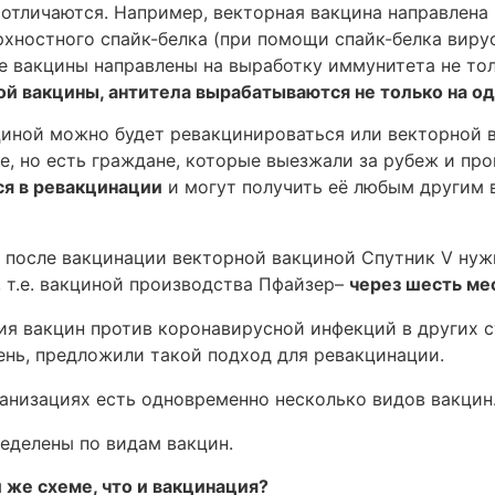
отличаются. Например, векторная вакцина направлена н
хностного спайк-белка (при помощи спайк-белка вирус
 вакцины направлены на выработку иммунитета не тольк
й вакцины, антитела вырабатываются не только на оди
ной можно будет ревакцинироваться или векторной вак
ане, но есть граждане, которые выезжали за рубеж и п
я в ревакцинации
и могут получить её любым другим 
я после вакцинации векторной вакциной Спутник V ну
 т.е. вакциной производства Пфайзер–
через шесть ме
ния вакцин против коронавирусной инфекций в других 
ень, предложили такой подход для ревакцинации.
анизациях есть одновременно несколько видов вакцин
еделены по видам вакцин.
 же схеме, что и вакцинация?