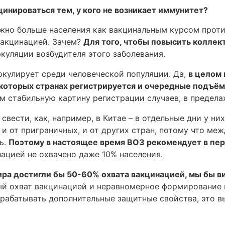
цинироваться тем, у кого не возникает иммунитет?
ожно больше населения как вакцинальным курсом проти
вакцинацией. Зачем?
Для того, чтобы повысить колле
куляции возбудителя этого заболевания.
ркулирует среди человеческой популяции. Да,
в целом
некоторых странах регистрируется и очередные подъё
м стабильную картину регистрации случаев, в пределах
свести, как, например, в Китае – в отдельные дни у ни
и от приграничных, и от других стран, потому что ме
ь.
Поэтому в настоящее время ВОЗ рекомендует в пер
ацией не охвачено даже 10% населения.
ира достигли бы 50-60% охвата вакцинацией, мы бы 
й охват вакцинацией и неравномерное формирование 
рабатывать дополнительные защитные свойства, это в