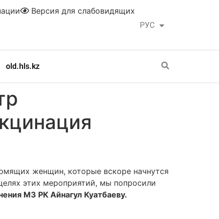
нации
Версия для слабовидящих
РУС
ҚАЗ
old.hls.kz
тр
акцинация
ормящих женщин, которые вскоре начнутся
 целях этих мероприятий, мы попросили
нения МЗ РК Айнагул Куатбаеву.