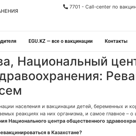
7701 - Call-center по вакци
АНЕНИЯ
одителя
EGU.KZ — все о вакцинации
Контакты
ва, Национальный цен
дравоохранения: Рев
всем
нации населения и вакцинации детей, беременных и к
аемых реакциях на них организма, и самое главное – о
ения Национального центра общественного здравоохра
ревакцинироваться в Казахстане?