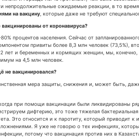
эти непродолжительные ожидаемые реакции, в то время
иями на вакцину
, которые даже не требуют специально
е вакцинированы от коронавируса?
-80% процентов населения. Сейчас от запланированног
омпонентом привиты более 8,3 млн человек (73,5%), вто
2 лет и беременных и кормящих женщин, мы, конечно, 
мум на 4,5 млн человек.
щё не вакцинировался?
инственная мера защиты, снижения и, может быть, даж
когда при помощи вакцинации были ликвидированы ряд 
истрируем дифтерию, это тоже тяжелая бактериальная 
ета. Это относится и к паротиту, который приводит к 
сложнениями. Я уже не говорю о тех инфекциях, которы
нфекции, потому что вакцинация против них в Казахст