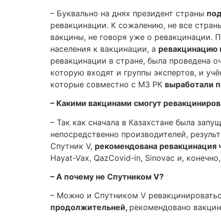
– Буквально на днях президент страны
под
ревакцинации. К сожалению, не все стран
вакцины, не говоря уже о ревакцинации. 
населения к вакцинации, а
ревакцинацию п
ревакцинации в стране, была проведена о
которую входят и группы экспертов, и уч
которые совместно с МЗ РК
выработали 
– Какими вакцинами смогут ревакциниров
– Так как сначала в Казахстане была зап
непосредственно производителей, результ
Спутник V,
рекомендована ревакцинация 
Hayat-Vax, QazCovid-in, Sinovac и, конечно, 
– А почему не Спутником
V
?
– Можно и Спутником V ревакцинировать
продолжительней,
рекомендовано вакцин