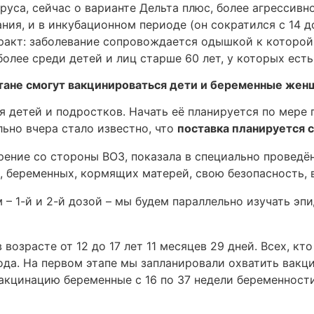
руса, сейчас о варианте Дельта плюс, более агрессив
ния, и в инкубационном периоде (он сократился с 14 
акт: заболевание сопровождается одышкой к которой 
более среди детей и лиц старше 60 лет, у которых ест
хстане смогут вакцинироваться дети и беременные же
я детей и подростков. Начать её планируется по мере 
льно вчера стало известно, что
поставка планируется с
брение со стороны ВОЗ, показала в специально провед
ет, беременных, кормящих матерей, свою безопасность,
 – 1-й и 2-й дозой – мы будем параллельно изучать э
озрасте от 12 до 17 лет 11 месяцев 29 дней. Всех, кт
да. На первом этапе мы запланировали охватить вакцин
вакцинацию беременные с 16 по 37 недели беременност