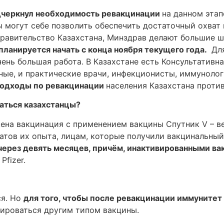
черкнул необходимость ревакцинации
на данном этап
ы могут себе позволить обеспечить достаточный охва
Правительство Казахстана, Минздрав делают большие ша
ланируется начать с конца ноября текущего года.
Для
чень большая работа. В Казахстане есть Консультативн
ёные, и практические врачи, инфекционисты, иммуноло
подходы по ревакцинации
населения Казахстана проти
аться казахстанцы?
ущена вакцинация с применением вакцины Спутник V – 
атов их опыта, лицам, которые получили вакцинальны
через девять месяцев, причём, инактивированными в
Pfizer.
ся. Но
для того, чтобы после ревакцинации иммунитет
ироваться другим типом вакцины.