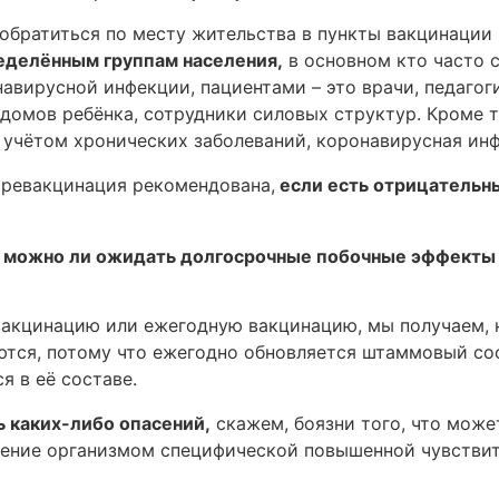
обратиться по месту жительства в пункты вакцинации
еделённым группам населения,
в основном кто часто 
авирусной инфекции, пациентами – это врачи, педагоги
 домов ребёнка, сотрудники силовых структур. Кроме 
 учётом хронических заболеваний, коронавирусная ин
я
ревакцинация рекомендована,
если есть отрицательны
– можно ли ожидать долгосрочные побочные эффекты 
вакцинацию или ежегодную вакцинацию, мы получаем, н
тся, потому что ежегодно обновляется штаммовый сост
я в её составе.
ь каких-либо опасений,
скажем, боязни того, что може
тение организмом специфической повышенной чувстви