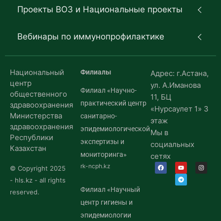
Проекты ВОЗ и Национальные проекты
Вебинары по иммунопрофилактике
Национальный
Филиалы
Адрес: г.Астана,
центр
ул. А.Иманова
Филиал «Научно-
общественного
11, БЦ
практический центр
здравоохранения
«Нурсаулет 1» 3
Министерства
санитарно-
этаж
здравоохранения
эпидемиологической
Мы в
Республики
экспертизы и
социальных
Казахстан
мониторинга»
сетях
rk-ncph.kz
© Copyright 2025
- hls.kz - all rights
Филиал «Научный
reserved.
центр гигиены и
эпидемиологии