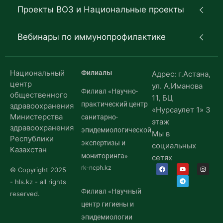
Проекты ВОЗ и Национальные проекты
Вебинары по иммунопрофилактике
Национальный
Филиалы
Адрес: г.Астана,
центр
ул. А.Иманова
Филиал «Научно-
общественного
11, БЦ
практический центр
здравоохранения
«Нурсаулет 1» 3
Министерства
санитарно-
этаж
здравоохранения
эпидемиологической
Мы в
Республики
экспертизы и
социальных
Казахстан
мониторинга»
сетях
rk-ncph.kz
© Copyright 2025
- hls.kz - all rights
Филиал «Научный
reserved.
центр гигиены и
эпидемиологии