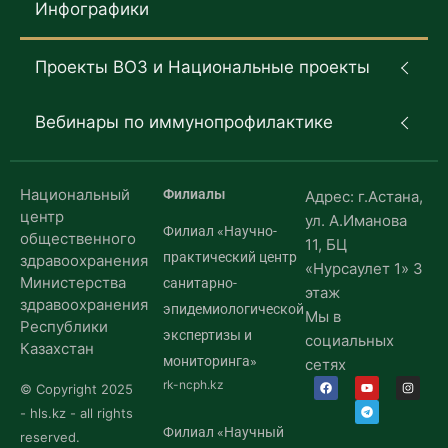
Инфографики
Проекты ВОЗ и Национальные проекты
Вебинары по иммунопрофилактике
Национальный
Филиалы
Адрес: г.Астана,
центр
ул. А.Иманова
Филиал «Научно-
общественного
11, БЦ
практический центр
здравоохранения
«Нурсаулет 1» 3
Министерства
санитарно-
этаж
здравоохранения
эпидемиологической
Мы в
Республики
экспертизы и
социальных
Казахстан
мониторинга»
сетях
rk-ncph.kz
© Copyright 2025
- hls.kz - all rights
Филиал «Научный
reserved.