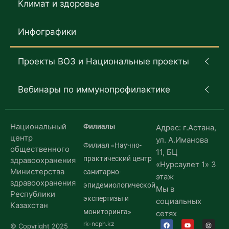
Климат и здоровье
Инфографики
Проекты ВОЗ и Национальные проекты
Вебинары по иммунопрофилактике
Национальный
Филиалы
Адрес: г.Астана,
центр
ул. А.Иманова
Филиал «Научно-
общественного
11, БЦ
практический центр
здравоохранения
«Нурсаулет 1» 3
Министерства
санитарно-
этаж
здравоохранения
эпидемиологической
Мы в
Республики
экспертизы и
социальных
Казахстан
мониторинга»
сетях
rk-ncph.kz
© Copyright 2025