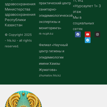
11, БЦ
практический центр
здравоохранения
«Нурсаулет 1» 3
Министерства
санитарно-
этаж
здравоохранения
эпидемиологической
Мы в
Республики
экспертизы и
социальных
Казахстан
мониторинга»
сетях
rk-ncph.kz
© Copyright 2025
- hls.kz - all rights
Филиал «Научный
reserved.
центр гигиены и
эпидемиологии
имени Хамзы
Жуматова»
zhumatov.hls.kz