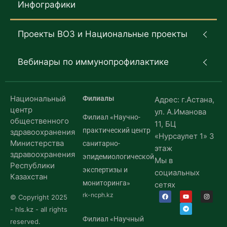
Инфографики
Проекты ВОЗ и Национальные проекты
Вебинары по иммунопрофилактике
Национальный
Филиалы
Адрес: г.Астана,
центр
ул. А.Иманова
Филиал «Научно-
общественного
11, БЦ
практический центр
здравоохранения
«Нурсаулет 1» 3
Министерства
санитарно-
этаж
здравоохранения
эпидемиологической
Мы в
Республики
экспертизы и
социальных
Казахстан
мониторинга»
сетях
rk-ncph.kz
© Copyright 2025
- hls.kz - all rights
Филиал «Научный
reserved.