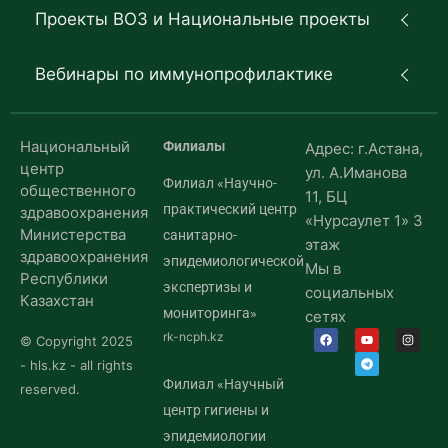
Проекты ВОЗ и Национальные проекты
Вебинары по иммунопрофилактике
Национальный
Филиалы
Адрес: г.Астана,
центр
ул. А.Иманова
Филиал «Научно-
общественного
11, БЦ
практический центр
здравоохранения
«Нурсаулет 1» 3
Министерства
санитарно-
этаж
здравоохранения
эпидемиологической
Мы в
Республики
экспертизы и
социальных
Казахстан
мониторинга»
сетях
rk-ncph.kz
© Copyright 2025
- hls.kz - all rights
Филиал «Научный
reserved.
центр гигиены и
эпидемиологии