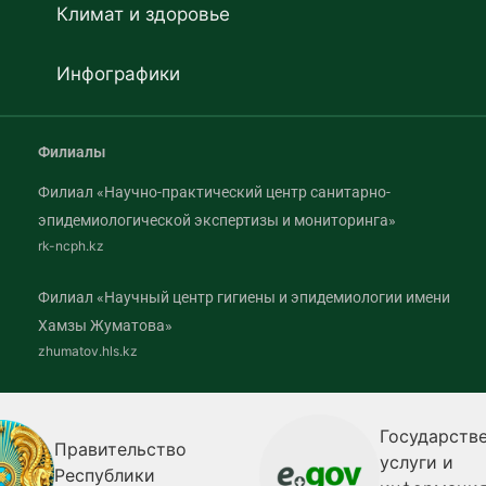
Климат и здоровье
Инфографики
Филиалы
Филиал «Научно-практический центр санитарно-
эпидемиологической экспертизы и мониторинга»
rk-ncph.kz
Филиал «Научный центр гигиены и эпидемиологии имени
Хамзы Жуматова»
zhumatov.hls.kz
Государств
Правительство
услуги и
Республики