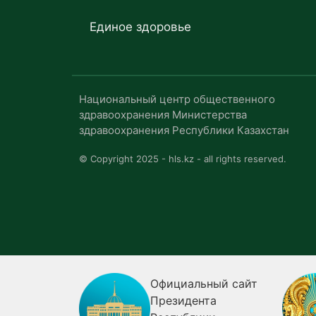
Единое здоровье
Национальный центр общественного
здравоохранения Министерства
здравоохранения Республики Казахстан
© Copyright 2025 - hls.kz - all rights reserved.
я
Официальный сайт
ия о
Президента