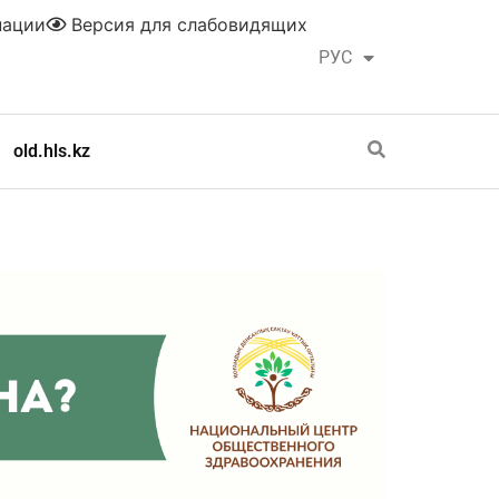
нации
Версия для слабовидящих
РУС
ҚАЗ
old.hls.kz