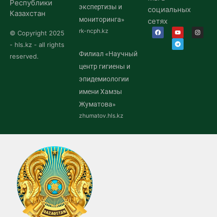
Республики
экспертизы и
социальных
Казахстан
мониторинга»
сетях
rk-ncph.kz
© Copyright 2025
- hls.kz - all rights
Филиал «Научный
reserved.
центр гигиены и
эпидемиологии
имени Хамзы
Жуматова»
zhumatov.hls.kz