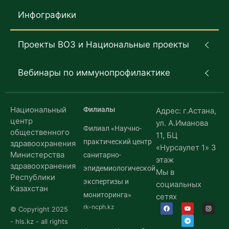
Инфографики
Проекты ВОЗ и Национальные проекты
Вебинары по иммунопрофилактике
Национальный
Филиалы
Адрес: г.Астана,
центр
ул. А.Иманова
Филиал «Научно-
общественного
11, БЦ
практический центр
здравоохранения
«Нурсаулет 1» 3
Министерства
санитарно-
этаж
здравоохранения
эпидемиологической
Мы в
Республики
экспертизы и
социальных
Казахстан
мониторинга»
сетях
rk-ncph.kz
© Copyright 2025
- hls.kz - all rights