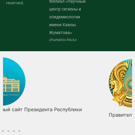
Филиал «Научный
reserved.
центр гигиены и
эпидемиологии
имени Хамзы
Жуматова»
zhumatov.hls.kz
Правительство Республики Казахстан