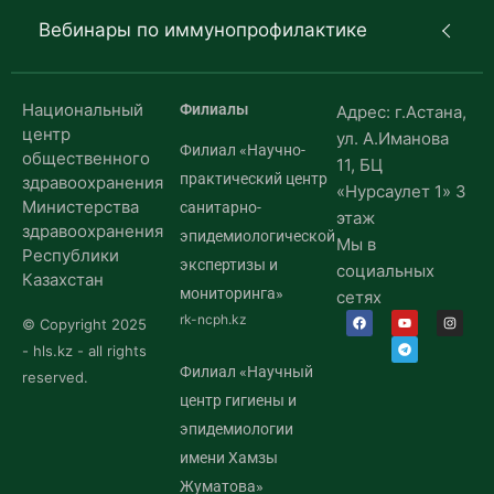
Вебинары по иммунопрофилактике
Национальный
Филиалы
Адрес: г.Астана,
центр
ул. А.Иманова
Филиал «Научно-
общественного
11, БЦ
практический центр
здравоохранения
«Нурсаулет 1» 3
Министерства
санитарно-
этаж
здравоохранения
эпидемиологической
Мы в
Республики
экспертизы и
социальных
Казахстан
мониторинга»
сетях
rk-ncph.kz
© Copyright 2025
- hls.kz - all rights
Филиал «Научный
reserved.
центр гигиены и
эпидемиологии
имени Хамзы
Жуматова»