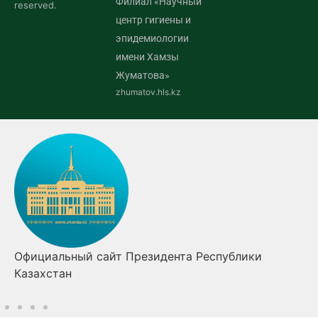
Филиал «Научный
reserved.
центр гигиены и
эпидемиологии
имени Хамзы
Жуматова»
zhumatov.hls.kz
Правительство Республики Казахстан