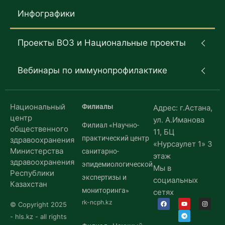
Инфографики
Проекты ВОЗ и Национальные проекты
Вебинары по иммунопрофилактике
Национальный
Филиалы
Адрес: г.Астана,
центр
ул. А.Иманова
Филиал «Научно-
общественного
11, БЦ
практический центр
здравоохранения
«Нурсаулет 1» 3
Министерства
санитарно-
этаж
здравоохранения
эпидемиологической
Мы в
Республики
экспертизы и
социальных
Казахстан
мониторинга»
сетях
rk-ncph.kz
© Copyright 2025
- hls.kz - all rights