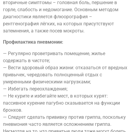
вторичные симптомы – головная боль, першение в
горле, слабость и недомогание. Основным методом
диагностики является флюорография –
рентгенография лёгких, на которых присутствуют
затемнения, а также посев мокроты.
Профилактика пневмонии:
— Регулярно проветривать помещение, жилье
содержать в чистоте;
— Вести здоровый образ жизни: отказаться от вредных
привычек, чередовать полноценный отдых с
умеренными физическими нагрузками;
— Избегать переохлаждения;
— Не курите и избегайте мест, в которых курят:
пассивное курение пагубно сказывается на функции
бронхов.
— Следует сделать прививку против гриппа, поскольку
пневмония часто является осложнением гриппа.
Несмотря на то, что привитые люди тоже могут болеть