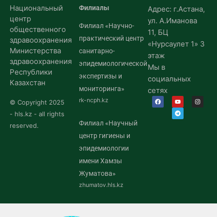
Национальный
Филиалы
Адрес: г.Астана,
центр
ул. А.Иманова
Филиал «Научно-
общественного
11, БЦ
практический центр
здравоохранения
«Нурсаулет 1» 3
Министерства
санитарно-
этаж
здравоохранения
эпидемиологической
Мы в
Республики
экспертизы и
социальных
Казахстан
мониторинга»
сетях
rk-ncph.kz
© Copyright 2025
- hls.kz - all rights
Филиал «Научный
reserved.
центр гигиены и
эпидемиологии
имени Хамзы
Жуматова»
zhumatov.hls.kz