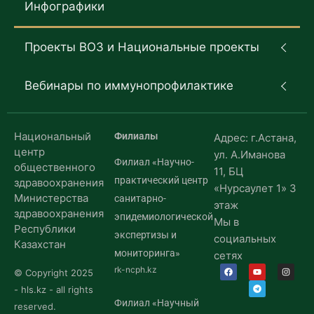
Инфографики
Проекты ВОЗ и Национальные проекты
Вебинары по иммунопрофилактике
Национальный
Филиалы
Адрес: г.Астана,
центр
ул. А.Иманова
Филиал «Научно-
общественного
11, БЦ
практический центр
здравоохранения
«Нурсаулет 1» 3
Министерства
санитарно-
этаж
здравоохранения
эпидемиологической
Мы в
Республики
экспертизы и
социальных
Казахстан
мониторинга»
сетях
rk-ncph.kz
© Copyright 2025
- hls.kz - all rights
Филиал «Научный
reserved.