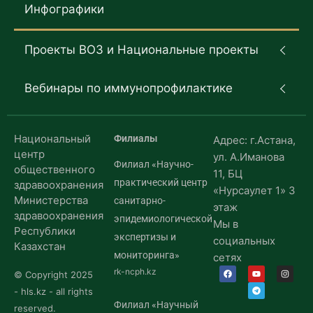
Инфографики
Проекты ВОЗ и Национальные проекты
Вебинары по иммунопрофилактике
Национальный
Филиалы
Адрес: г.Астана,
центр
ул. А.Иманова
Филиал «Научно-
общественного
11, БЦ
практический центр
здравоохранения
«Нурсаулет 1» 3
Министерства
санитарно-
этаж
здравоохранения
эпидемиологической
Мы в
Республики
экспертизы и
социальных
Казахстан
мониторинга»
сетях
rk-ncph.kz
© Copyright 2025
- hls.kz - all rights
Филиал «Научный
reserved.