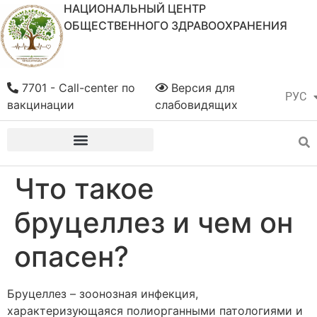
НАЦИОНАЛЬНЫЙ ЦЕНТР
ОБЩЕСТВЕННОГО ЗДРАВООХРАНЕНИЯ
7701 - Call-center по
Версия для
РУС
ҚАЗ
вакцинации
слабовидящих
Что такое
бруцеллез и чем он
опасен?
Бруцеллез – зоонозная инфекция,
характеризующаяся полиорганными патологиями и