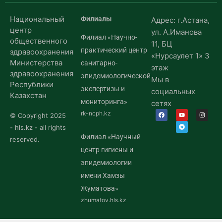
Национальный
Филиалы
Адрес: г.Астана,
центр
ул. А.Иманова
Филиал «Научно-
общественного
11, БЦ
практический центр
здравоохранения
«Нурсаулет 1» 3
Министерства
санитарно-
этаж
здравоохранения
эпидемиологической
Мы в
Республики
экспертизы и
социальных
Казахстан
мониторинга»
сетях
rk-ncph.kz
© Copyright 2025
- hls.kz - all rights
Филиал «Научный
reserved.
центр гигиены и
эпидемиологии
имени Хамзы
Жуматова»
zhumatov.hls.kz