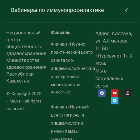
Вебинары по иммунопрофилактике
Национальный
Филиалы
Адрес: г.Астана,
центр
ул. А.Иманова
Филиал «Научно-
общественного
11, БЦ
практический центр
здравоохранения
«Нурсаулет 1» 3
Министерства
санитарно-
этаж
здравоохранения
эпидемиологической
Мы в
Республики
экспертизы и
социальных
Казахстан
мониторинга»
сетях
rk-ncph.kz
© Copyright 2025
- hls.kz - all rights
Филиал «Научный
reserved.
центр гигиены и
эпидемиологии
имени Хамзы
Жуматова»