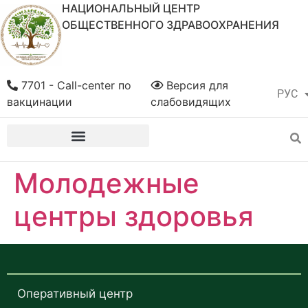
НАЦИОНАЛЬНЫЙ ЦЕНТР
ОБЩЕСТВЕННОГО ЗДРАВООХРАНЕНИЯ
7701 - Call-center по
Версия для
РУС
ҚАЗ
вакцинации
слабовидящих
Молодежные
центры здоровья
Оперативный центр