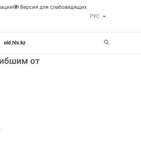
нации
Версия для слабовидящих
РУС
ҚАЗ
old.hls.kz
гибшим от
.