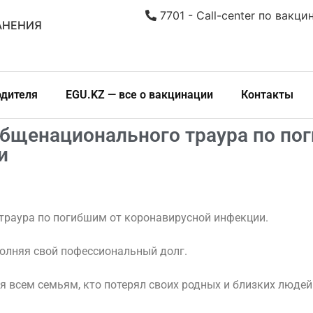
7701 - Call-center по вакци
АНЕНИЯ
одителя
EGU.KZ — все о вакцинации
Контакты
общенационального траура по по
и
траура по погибшим от коронавирусной инфекции.
олняя свой пофессиональный долг.
всем семьям, кто потерял своих родных и близких людей