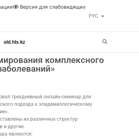
нации
Версия для слабовидящих
РУС
ҚАЗ
old.hls.kz
мирования комплексного
заболеваний»
товал трехдневный онлайн-семинар для
сного подхода к эпидемиологическому
ие».
ставлены из различных структур
 и другие.
ара являются: