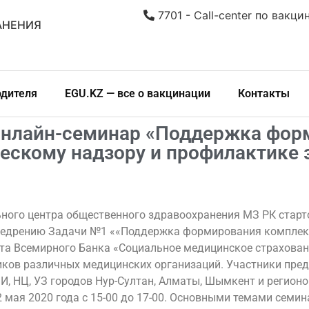
7701 - Call-center по вакци
АНЕНИЯ
одителя
EGU.KZ — все о вакцинации
Контакты
онлайн-семинар «Поддержка фор
ескому надзору и профилактике 
ального центра общественного здравоохранения МЗ РК стар
Внедрению Задачи №1 ««Поддержка формирования комплек
та Всемирного Банка «Социальное медицинское страхован
иков различных медицинских организаций. Участники пред
, НЦ, УЗ городов Нур-Султан, Алматы, Шымкент и регионов
2 мая 2020 года с 15-00 до 17-00. Основными темами семин