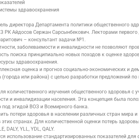
оказателей
системы здравоохранения
тель директора Департамента политики общественного зд
З РК Айдосов Сержан Сарсынбекович. Лекторами первого 
аритович – консультант задачи №1.
тности, заболеваемости и инвалидности не позволяют пр
ость поиска принципиально новых походов к оценке здоро
есурсы здравоохранения.
плексная оценка и прогноз социально-экономических и де
а (города или района) с целью разработки предложений 
ля количественного изучения общественного здоровья с 
ости и инвалидизации населения. Эта концепция была поло
 под эгидой ВОЗ и Всемирного банка.
вить потери здоровья в населении различных стран мира 
 этих странах. Для количественной оценки потерь здоровь
, DALY, YLL, YDL, QALY.
я использование стандартизированных показателей для о