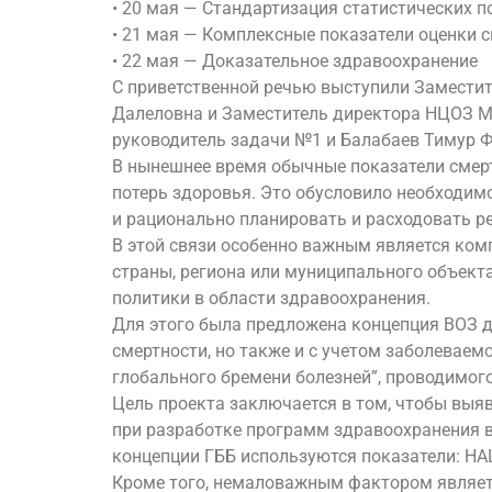
• 20 мая — Стандартизация статистических п
• 21 мая — Комплексные показатели оценки 
• 22 мая — Доказательное здравоохранение
С приветственной речью выступили Замести
Далеловна и Заместитель директора НЦОЗ М
руководитель задачи №1 и Балабаев Тимур Ф
В нынешнее время обычные показатели смер
потерь здоровья. Это обусловило необходим
и рационально планировать и расходовать р
В этой связи особенно важным является ком
страны, региона или муниципального объект
политики в области здравоохранения.
Для этого была предложена концепция ВОЗ д
смертности, но также и с учетом заболеваем
глобального бремени болезней”, проводимого
Цель проекта заключается в том, чтобы выя
при разработке программ здравоохранения в
концепции ГББ используются показатели: HALE
Кроме того, немаловажным фактором являетс