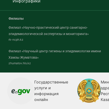
Инфографики
Филиалы
Филиал «Научно-практический центр санитарно-
эпидемиологической экспертизы и мониторинга»
rk-ncph.kz
Филиал «Научный центр гигиены и эпидемиологии имени
Хамзы Жуматова»
zhumatov.hls.kz
Государственные
Министерств
услуги и
здравоохране
информация
Республики
онлайн
Казахстан