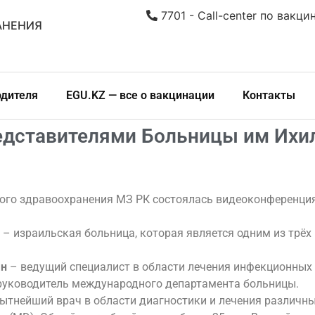
7701 - Call-center по вакци
АНЕНИЯ
одителя
EGU.KZ — все о вакцинации
Контакты
дставителями Больницы им Ихил
ого здравоохранения МЗ РК состоялась видеоконференция
 – израильская больница, которая является одним из трёх
ан
– ведущий специалист в области лечения инфекционных 
руководитель международного департамента больницы.
ытнейший врач в области диагностики и лечения различ