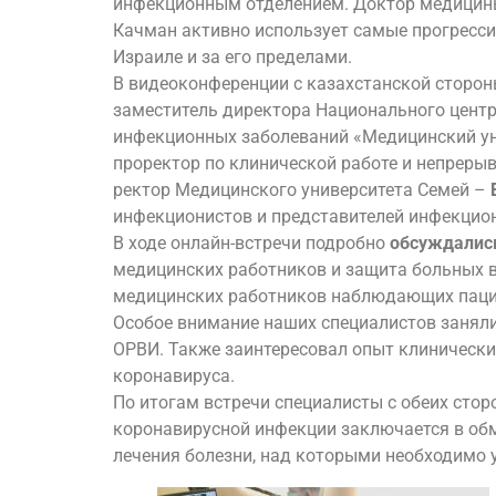
инфекционным отделением. Доктор медицины 
Качман активно использует самые прогресс
Израиле и за его пределами.
В видеоконференции с казахстанской сторон
заместитель директора Национального цент
инфекционных заболеваний «Медицинский ун
проректор по клинической работе и непрер
ректор Медицинского университета Семей –
инфекционистов и представителей инфекцион
В ходе онлайн-встречи подробно
обсуждалис
медицинских работников и защита больных в 
медицинских работников наблюдающих пацие
Особое внимание наших специалистов занял
ОРВИ. Также заинтересовал опыт клинически
коронавируса.
По итогам встречи специалисты с обеих сто
коронавирусной инфекции заключается в об
лечения болезни, над которыми необходимо 