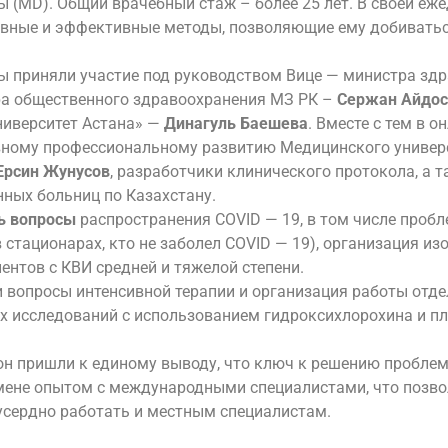
(MD). Общий врачебный стаж – более 25 лет. В своей еж
ивные и эффективные методы, позволяющие ему добиватьс
ы приняли участие под руководством Вице — министра зд
ра общественного здравоохранения МЗ РК –
Сержан Айдос
иверситет Астана» —
Динагуль Баешева
. Вместе с тем в 
ывному профессиональному развитию Медицинского универ
Ерсин Жунусов
, разработчики клинического протокола, а 
ных больниц по Казахстану.
ь вопросы
распространения COVID — 19, в том числе проб
стационарах, кто не заболел COVID — 19), организация из
нтов с КВИ средней и тяжелой степени.
и вопросы интенсивной терапии и организация работы от
х исследований с использованием гидроксихлорохина и п
рон пришли к единому выводу, что ключ к решению пробле
мене опытом с международными специалистами, что позво
усердно работать и местным специалистам.