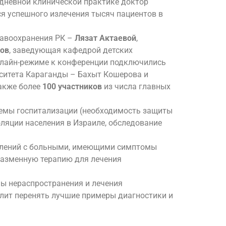
едневной клинической практике доктор
я успешного излечения тысяч пациентов в
равоохранения РК –
Лязат Актаевой
,
ов
, заведующая кафедрой детских
онлайн-режиме к конференции подключились
ситета Караганды – Бахыт Кошерова и
также более
100 участников
из числа главных
лемы госпитализации (необходимость защиты
оляции населения в Израиле, обследование
делений с больными, имеющими симптомы
лазменную терапию для лечения
мы нераспространения и лечения
лит перенять лучшие примеры диагностики и