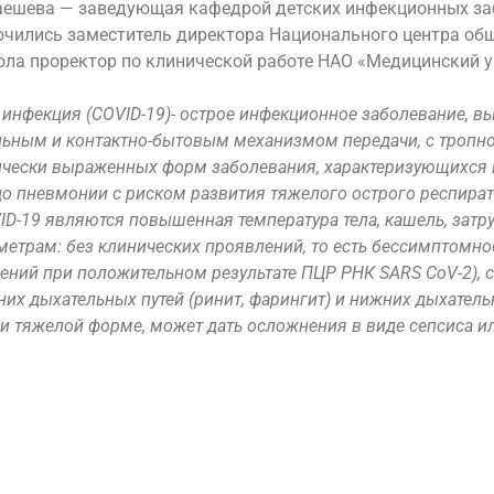
аешева — заведующая кафедрой детских инфекционных за
лючились заместитель директора Национального центра о
ола проректор по клинической работе НАО «Медицинский 
 инфекция (COVID-19)- острое инфекционное заболевание,
ьным и контактно-бытовым механизмом передачи, с тропнос
ически выраженных форм заболевания, характеризующихся 
до пневмонии с риском развития тяжелого острого респират
-19 являются повышенная температура тела, кашель, затр
трам: без клинических проявлений, то есть бессимптомное
ений при положительном результате ПЦР РНК SARS CoV-2), 
х дыхательных путей (ринит, фарингит) и нижних дыхательн
ли тяжелой форме, может дать осложнения в виде сепсиса и