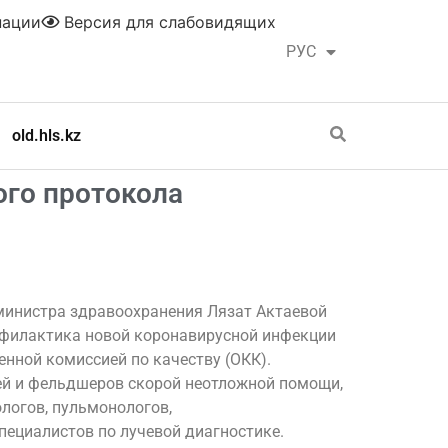
нации
Версия для слабовидящих
РУС
ҚАЗ
old.hls.kz
ого протокола
министра здравоохранения Лязат Актаевой
рофилактика новой коронавирусной инфекции
енной комиссией по качеству (ОКК).
ей и фельдшеров скорой неотложной помощи,
ологов, пульмонологов,
пециалистов по лучевой диагностике.