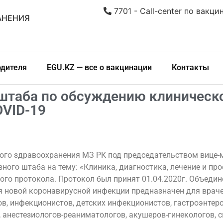
7701 - Call-center по вакци
АНЕНИЯ
одителя
EGU.KZ — все о вакцинации
Контакты
штаба по обсуждению клиническ
OVID-19
ого здравоохранения МЗ РК под председательством вице-
вного штаба на тему: «Клиника, диагностика, лечение и п
го протокола. Протокол был принят 01.04.2020г. Объедин
я новой коронавирусной инфекции предназначен для врач
ов, инфекционистов, детских инфекционистов, гастроэнтер
анестезиологов-реаниматологов, акушеров-гинекологов, с