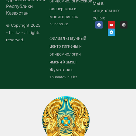
эпидемиологической
Мы в
Республики
экспертизы и
социальных
Казахстан
мониторинга»
сетях
rk-ncph.kz
© Copyright 2025
- hls.kz - all rights
Филиал «Научный
reserved.
центр гигиены и
эпидемиологии
имени Хамзы
Жуматова»
zhumatov.hls.kz