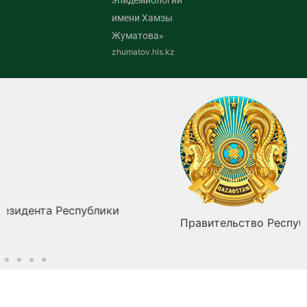
эпидемиологии
имени Хамзы
Жуматова»
zhumatov.hls.kz
Правительство Республики Казахстан