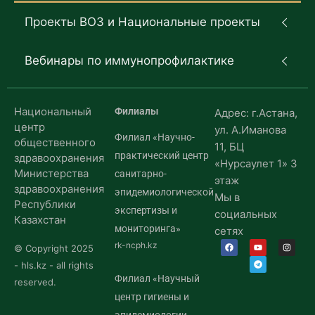
Проекты ВОЗ и Национальные проекты
Вебинары по иммунопрофилактике
Национальный
Филиалы
Адрес: г.Астана,
центр
ул. А.Иманова
Филиал «Научно-
общественного
11, БЦ
практический центр
здравоохранения
«Нурсаулет 1» 3
Министерства
санитарно-
этаж
здравоохранения
эпидемиологической
Мы в
Республики
экспертизы и
социальных
Казахстан
мониторинга»
сетях
rk-ncph.kz
© Copyright 2025
- hls.kz - all rights
Филиал «Научный
reserved.
центр гигиены и