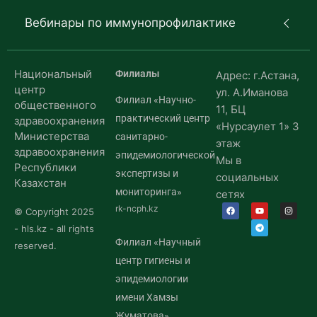
Вебинары по иммунопрофилактике
Национальный
Филиалы
Адрес: г.Астана,
центр
ул. А.Иманова
Филиал «Научно-
общественного
11, БЦ
практический центр
здравоохранения
«Нурсаулет 1» 3
Министерства
санитарно-
этаж
здравоохранения
эпидемиологической
Мы в
Республики
экспертизы и
социальных
Казахстан
мониторинга»
сетях
rk-ncph.kz
© Copyright 2025
- hls.kz - all rights
Филиал «Научный
reserved.
центр гигиены и
эпидемиологии
имени Хамзы
Жуматова»