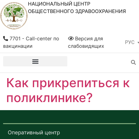
НАЦИОНАЛЬНЫЙ ЦЕНТР
ОБЩЕСТВЕННОГО ЗДРАВООХРАНЕНИЯ
7701 - Call-center по
Версия для
РУС
ҚАЗ
вакцинации
слабовидящих
Как прикрепиться к
поликлинике?
Оперативный центр