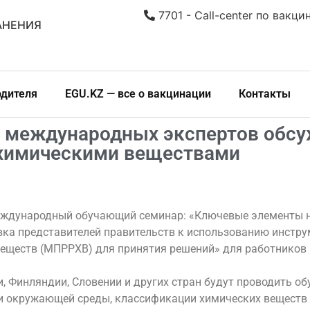
7701 - Call-center по вакци
АНЕНИЯ
одителя
EGU.KZ — все о вакцинации
Контакты
ем международных экспертов обс
 химическими веществами
 международный обучающий семинар: «Ключевые элементы 
вка представителей правительств к использованию инстр
еществ (МПРРХВ) для принятия решений» для работников
 Финляндии, Словении и других стран будут проводить об
 и окружающей среды, классификации химических веществ