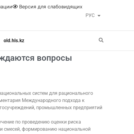
нации
Версия для слабовидящих
РУС
ҚАЗ
old.hls.kz
уждаются вопросы
национальных систем для рационального
ументария Международного подхода к
 госучреждений, промышленных предприятий
учение по проведению оценки риска
 и смесей, формированию национальной