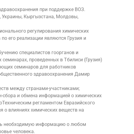
здравоохранения при поддержке ВОЗ.
и, Украины, Кыргызстана, Молдовы,
ционального регулирования химических
 по его реализации являются Грузия и
бучению специалистов гоорганов и
 семинарах, проведенных в Тбилиси (Грузия)
чающих семинаров для работников
 общественного здравоохранения Дамир
еств между странами-участниками;
йн-сбора и обмена информацией о химических
гоТехническим регламентом Евразийского
я о влияниях химических веществ на
чить необходимую информацию о любом
ровье человека.