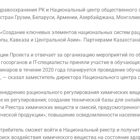
дравоохранения РК и Национальный центр общественного 
стран Грузии, Беларуси, Армении, Азербайджана, Монголи
кт «Создание ключевых элементов национальных систем ра
пы, Кавказа и Центральной Азии». Партнерами Казахстана
ии Проекта и отвечает за организацию мероприятий по о
госорганов и IT-специалисты приняли участие в обучающих
еминаров в течение 2020 года планируется проведение обу
, — сказал заместитель директора Национального центра
 внедрению рационального регулирования химических вещ
е их регулирования; создание технической базы для онла
и Реестра химических веществ и смесей, предусмотренно
ческой продукции»; повышение осведомленности населени
потребитель сможет войти в Национальный реестр и полу
риск воздействия химического вещества на состояние здо