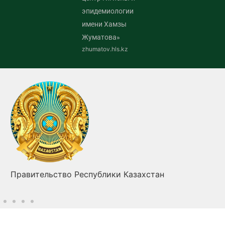
эпидемиологии
имени Хамзы
Жуматова»
zhumatov.hls.kz
Правительство Республики Казахстан