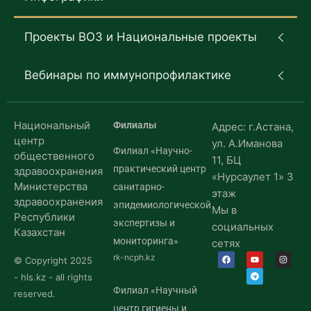
Проекты ВОЗ и Национальные проекты
Вебинары по иммунопрофилактике
Национальный
Филиалы
Адрес: г.Астана,
центр
ул. А.Иманова
Филиал «Научно-
общественного
11, БЦ
практический центр
здравоохранения
«Нурсаулет 1» 3
Министерства
санитарно-
этаж
здравоохранения
эпидемиологической
Мы в
Республики
экспертизы и
социальных
Казахстан
мониторинга»
сетях
rk-ncph.kz
© Copyright 2025
- hls.kz - all rights
Филиал «Научный
reserved.
центр гигиены и