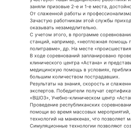
заняли призовые 2-е и 1-е места, достой
От слаженной работы и профессионализма
Зачастую работникам этой службы приход
оказывать незамедлительно.
С учетом этого, в программе соревнован
станций, например, «неотложная помощь 
политравме», др. На месте «происшестви
В ходе соревнований запланировано пров
клинического центра «Астана» и предста
медицинскую помощь в условиях, прибли
большим количеством пострадавших.
Результаты на знания, скорость и слаже
экспертов. Победители получат сертифика
«ВШОЗ», Учебно-клиническом центр «Астан
Проведение республиканских соревнован
помощи во время массовых мероприятий,
технологий на манекенах, что позволяет 
Симуляционные технологии позволяют созд