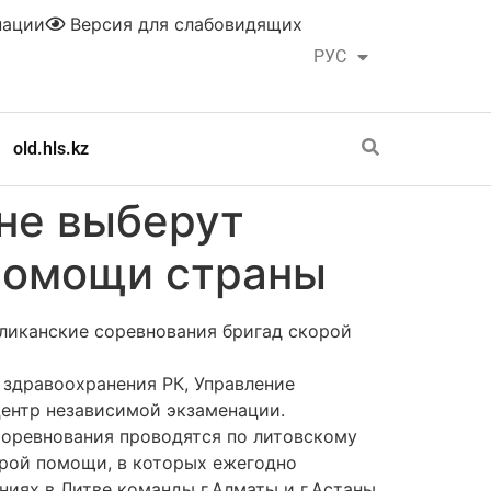
нации
Версия для слабовидящих
РУС
ҚАЗ
old.hls.kz
ане выберут
помощи страны
убликанские соревнования бригад скорой
здравоохранения РК, Управление
центр независимой экзаменации.
Соревнования проводятся по литовскому
орой помощи, в которых ежегодно
иях в Литве команды г.Алматы и г.Астаны