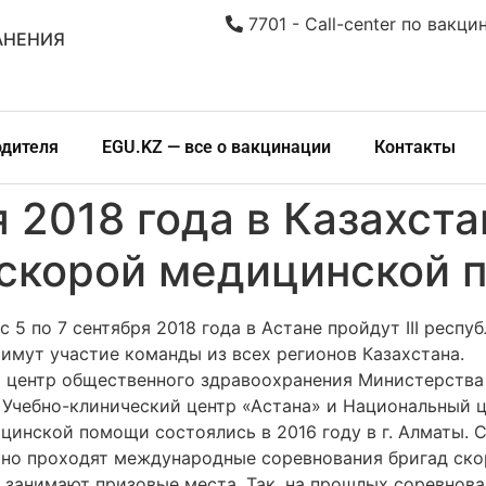
7701 - Call-center по вакци
АНЕНИЯ
одителя
EGU.KZ — все о вакцинации
Контакты
я 2018 года в Казахст
 скорой медицинской 
 5 по 7 сентября 2018 года в Астане пройдут III респ
имут участие команды из всех регионов Казахстана.
центр общественного здравоохранения Министерства 
 Учебно-клинический центр «Астана» и Национальный 
цинской помощи состоялись в 2016 году в г. Алматы. 
пешно проходят международные соревнования бригад ск
занимают призовые места. Так, на прошлых соревнован