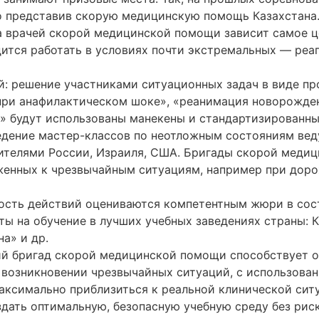
но представив скорую медицинскую помощь Казахстана
 врачей скорой медицинской помощи зависит самое це
ится работать в условиях почти экстремальных — реа
ий: решение участниками ситуационных задач в виде п
при анафилактическом шоке», «реанимация новорожде
я» будут использованы манекены и стандартизированны
едение мастер-классов по неотложным состояниям ве
вителями России, Израиля, США. Бригады скорой меди
женных к чрезвычайным ситуациям, например при дор
нность действий оцениваются компетентным жюри в сос
ты на обучение в лучших учебных заведениях страны:
а» и др.
ий бригад скорой медицинской помощи способствует 
 возникновении чрезвычайных ситуаций, с использова
максимально приблизиться к реальной клинической сит
ать оптимальную, безопасную учебную среду без риск