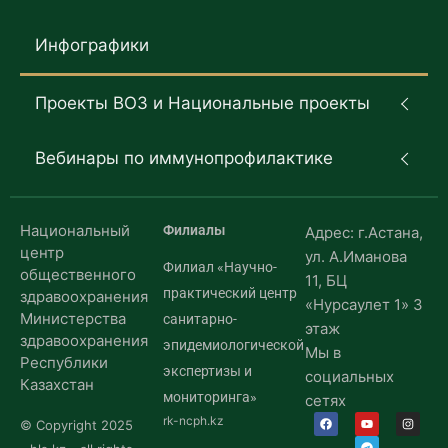
Инфографики
Проекты ВОЗ и Национальные проекты
Вебинары по иммунопрофилактике
Национальный
Филиалы
Адрес: г.Астана,
центр
ул. А.Иманова
Филиал «Научно-
общественного
11, БЦ
практический центр
здравоохранения
«Нурсаулет 1» 3
Министерства
санитарно-
этаж
здравоохранения
эпидемиологической
Мы в
Республики
экспертизы и
социальных
Казахстан
мониторинга»
сетях
rk-ncph.kz
© Copyright 2025