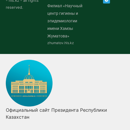
- hls.kz - all rights
Филиал «Научный
reserved.
центр гигиены и
эпидемиологии
имени Хамзы
Жуматова»
zhumatov.hls.kz
спублики
Правительство Республики Казахст